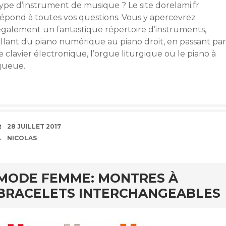
type d’instrument de musique ? Le site dorelami.fr
répond à toutes vos questions. Vous y apercevrez
également un fantastique répertoire d’instruments,
allant du piano numérique au piano droit, en passant par
e clavier électronique, l’orgue liturgique ou le piano à
queue.
DATE
28 JUILLET 2017
AUTEUR
NICOLAS
MODE FEMME: MONTRES À
BRACELETS INTERCHANGEABLES