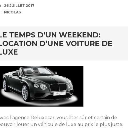
DATE
26 JUILLET 2017
AUTEUR
NICOLAS
LE TEMPS D’UN WEEKEND:
LOCATION D’UNE VOITURE DE
LUXE
Avec l’agence Deluxecar, vous êtes sûr et certain de
ouvoir louer un véhicule de luxe au prix le plus juste.