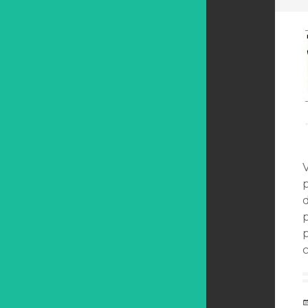
défaut
d
p