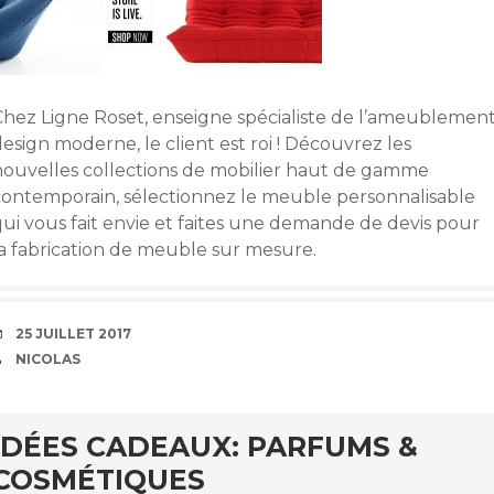
Chez Ligne Roset, enseigne spécialiste de l’ameublemen
esign moderne, le client est roi ! Découvrez les
nouvelles collections de mobilier haut de gamme
contemporain, sélectionnez le meuble personnalisable
qui vous fait envie et faites une demande de devis pour
la fabrication de meuble sur mesure.
DATE
25 JUILLET 2017
AUTEUR
NICOLAS
IDÉES CADEAUX: PARFUMS &
COSMÉTIQUES