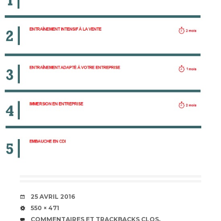
DATE
25 AVRIL 2016
TAILLE
550 × 471
COMMENTAIRES ET TRACKBACKS CLOS.