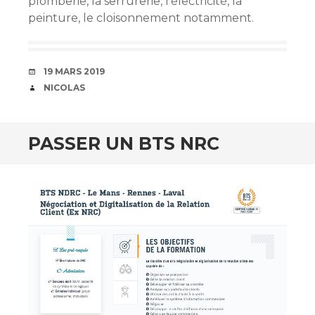
plomberie, la serrurerie, l’électricité, la
peinture, le cloisonnement notamment.
DATE
19 MARS 2019
AUTEUR
NICOLAS
PASSER UN BTS NRC