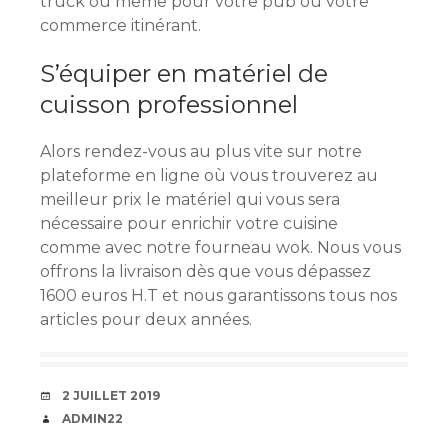
truck ou même pour votre pub ou votre
commerce itinérant.
S’équiper en matériel de
cuisson professionnel
Alors rendez-vous au plus vite sur notre
plateforme en ligne où vous trouverez au
meilleur prix le matériel qui vous sera
nécessaire pour enrichir votre cuisine
comme avec notre fourneau wok. Nous vous
offrons la livraison dès que vous dépassez
1600 euros H.T et nous garantissons tous nos
articles pour deux années.
DATE
2 JUILLET 2019
AUTEUR
ADMIN22