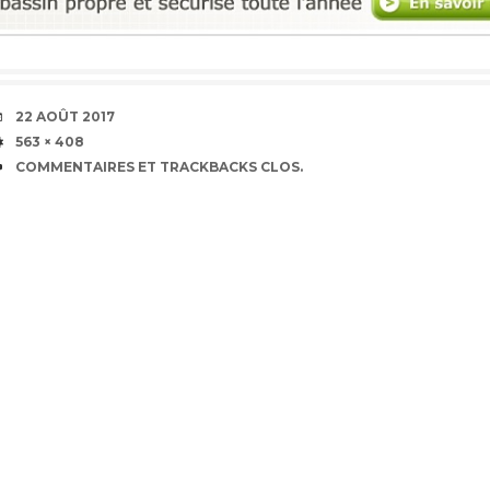
DATE
22 AOÛT 2017
TAILLE
563 × 408
COMMENTAIRES ET TRACKBACKS CLOS.