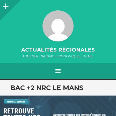
Colonne
latérale
ACTUALITÉS RÉGIONALES
TOUS SUR L'ACTIVITÉ ÉCONOMIQUE LOCALE
MENU
ALLER
BAC +2 NRC LE MANS
AU
CONTENU