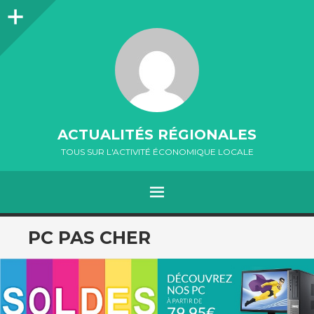
Colonne
latérale
ACTUALITÉS RÉGIONALES
TOUS SUR L'ACTIVITÉ ÉCONOMIQUE LOCALE
MENU
ALLER
PC PAS CHER
AU
CONTENU