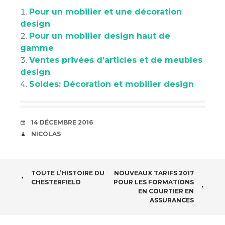
Pour un mobilier et une décoration
design
Pour un mobilier design haut de
gamme
Ventes privées d’articles et de meubles
design
Soldes: Décoration et mobilier design
DATE
14 DÉCEMBRE 2016
AUTEUR
NICOLAS
NAVIGATION
TOUTE L’HISTOIRE DU
NOUVEAUX TARIFS 2017
CHESTERFIELD
POUR LES FORMATIONS
DES
EN COURTIER EN
ASSURANCES
ARTICLES