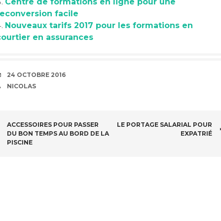
Centre de formations en ligne pour une
reconversion facile
Nouveaux tarifs 2017 pour les formations en
courtier en assurances
DATE
24 OCTOBRE 2016
AUTEUR
NICOLAS
NAVIGATION
ACCESSOIRES POUR PASSER
LE PORTAGE SALARIAL POUR
DU BON TEMPS AU BORD DE LA
EXPATRIÉ
DES
PISCINE
ARTICLES