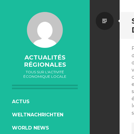
Par
défaut
P
ACTUALITÉS
d
RÉGIONALES
v
TOUS SUR L'ACTIVITÉ
ÉCONOMIQUE LOCALE
c
e
ALLER
ACTUS
l
AU
WELTNACHRICHTEN
CONTENU
WORLD NEWS