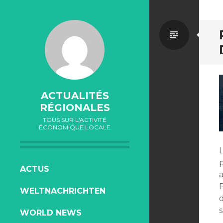
Par
défaut
ACTUALITÉS
RÉGIONALES
TOUS SUR L'ACTIVITÉ
ÉCONOMIQUE LOCALE
L
ALLER
ACTUS
a
AU
P
WELTNACHRICHTEN
CONTENU
s
WORLD NEWS